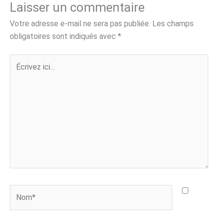
Laisser un commentaire
Votre adresse e-mail ne sera pas publiée.
Les champs
obligatoires sont indiqués avec
*
Écrivez
ici…
Nom*