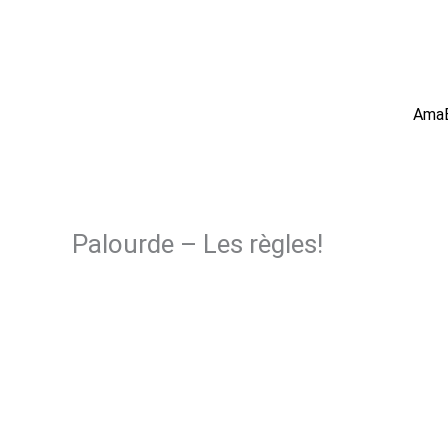
Aller
au
contenu
AmaB
Palourde – Les règles!