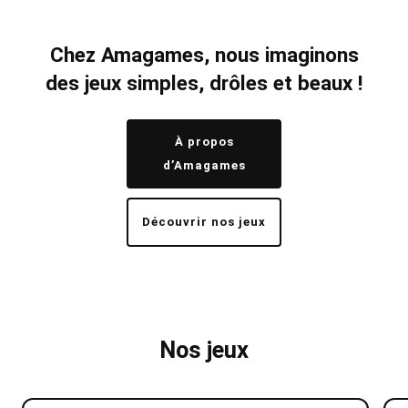
Chez Amagames, nous imaginons
des jeux simples, drôles et beaux !
À propos
d’Amagames
Découvrir nos jeux
Nos jeux