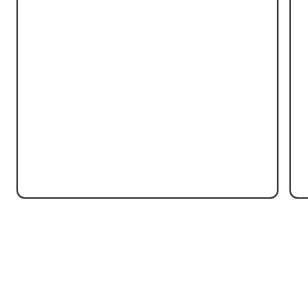
Avis des joueurs