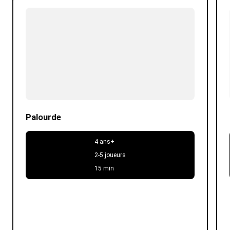
Palourde
4 ans+
2-5 joueurs
15 min