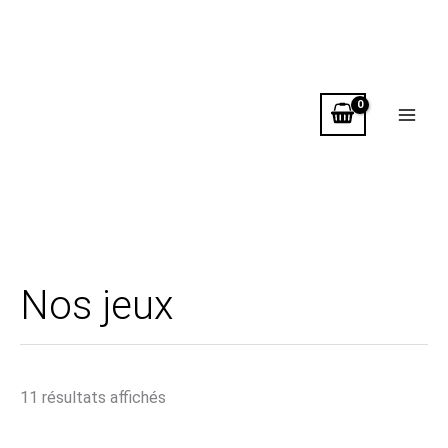
Aller
au
contenu
Nos jeux
Trié
11 résultats affichés
par