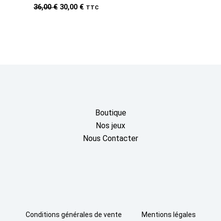
Le
Le
36,00
€
30,00
€
TTC
prix
prix
initial
actuel
était :
est :
36,00 €.
30,00 €.
Boutique
Nos jeux
Nous Contacter
Conditions générales de vente
Mentions légales