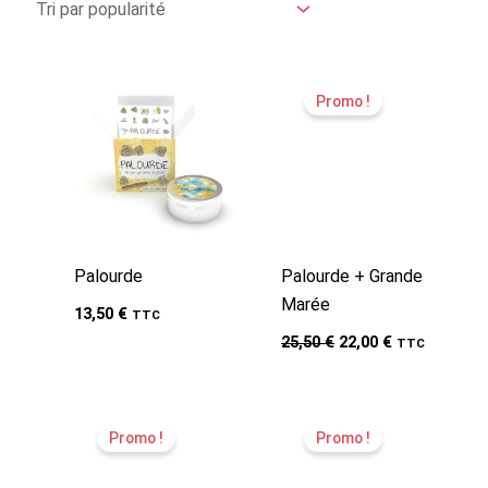
popularité
Promo !
Palourde
Palourde + Grande
Marée
13,50
€
TTC
Le
Le
25,50
€
22,00
€
TTC
prix
prix
initial
actuel
était :
est :
25,50 €.
22,00 €.
Promo !
Promo !