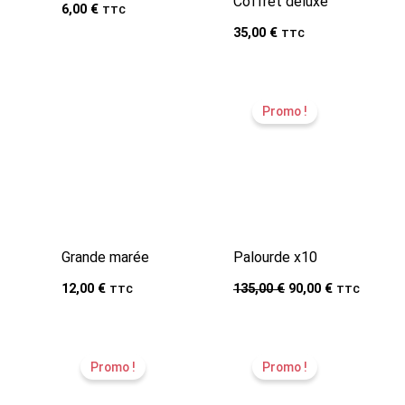
Coffret deluxe
6,00
€
TTC
35,00
€
TTC
Promo !
Grande marée
Palourde x10
Le
Le
12,00
€
135,00
€
90,00
€
TTC
TTC
prix
prix
initial
actuel
était :
est :
135,00 €.
90,00 €.
Promo !
Promo !