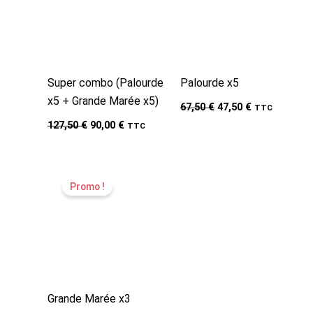
Super combo (Palourde
Palourde x5
x5 + Grande Marée x5)
Le
Le
67,50
€
47,50
€
TTC
prix
prix
Le
Le
127,50
€
90,00
€
TTC
initial
actuel
prix
prix
était :
est :
initial
actuel
67,50 €.
47,50 €.
était :
est :
127,50 €.
90,00 €.
Promo !
Grande Marée x3