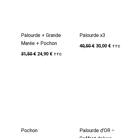
Palourde + Grande
Palourde x3
Marée + Pochon
Le
Le
40,50
€
30,00
€
TTC
prix
prix
Le
Le
31,50
€
24,90
€
TTC
initial
actuel
prix
prix
était :
est :
initial
actuel
40,50 €.
30,00 €.
était :
est :
31,50 €.
24,90 €.
Pochon
Palourde d’OR –