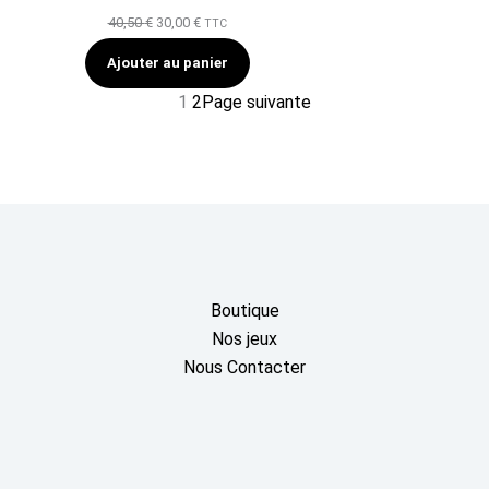
Le
Le
40,50
€
30,00
€
TTC
prix
prix
Ajouter au panier
initial
actuel
1
2
Page suivante
était :
est :
40,50 €.
30,00 €.
Boutique
Nos jeux
Nous Contacter