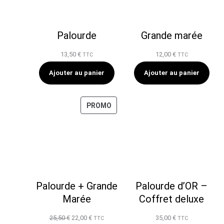
Palourde
Grande marée
13,50
€
12,00
€
TTC
TTC
Ajouter au panier
Ajouter au panier
PRODUIT
PROMO
EN
PROMOTION
Palourde + Grande
Palourde d’OR –
Marée
Coffret deluxe
Le
Le
25,50
€
22,00
€
35,00
€
TTC
TTC